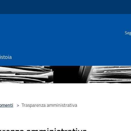
Seg
istoia
omenti
>
Trasparenza amministrativa