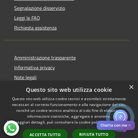
Segnalazione disservizio
Leggi le FAQ
Richiesta assistenza
Amministrazione trasparente
Informativa privacy
Note legali
×
Dichiarazione di accessibilità
Questo sito web utilizza cookie
Questo sito web utilizza cookie tecnici e assimilati strettamente
necessari al corretto funzionamento e alla navigazione del sito,
nonché un cookie tecnico analitico al solo fine di elaborare
informazioni statistiche, aggregate e anonime.
RSS
Copyright © 2026 • Comune di
Per maggiori dettagli, può consultare la cookie policy al seguente
link
Accessibilità
Pistoia • Powered by
✕
Chatta con me
Privacy
Municipium
Accesso
•
RIFIUTA TUTTO
ACCETTA TUTTO