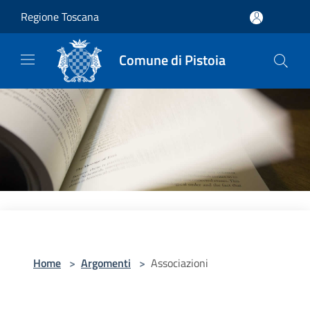
Salta al contenuto principale
Regione Toscana
Comune di Pistoia
Home
>
Argomenti
>
Associazioni