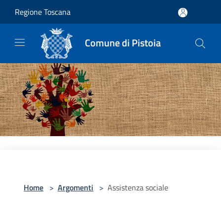
Salta al contenuto principale
Regione Toscana
Comune di Pistoia
Home
>
Argomenti
>
Assistenza sociale