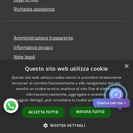
Richiesta assistenza
Amministrazione trasparente
Informativa privacy
Note legali
×
Dichiarazione di accessibilità
Questo sito web utilizza cookie
Questo sito web utilizza cookie tecnici e assimilati strettamente
necessari al corretto funzionamento e alla navigazione del sito,
nonché un cookie tecnico analitico al solo fine di elaborare
informazioni statistiche, aggregate e anonime.
RSS
Copyright © 2026 • Comune di
Per maggiori dettagli, può consultare la cookie policy al seguente
link
Accessibilità
Pistoia • Powered by
✕
Chatta con me
Privacy
Municipium
Accesso
•
RIFIUTA TUTTO
ACCETTA TUTTO
Cookie
redazione
Mappa del sito
MOSTRA DETTAGLI