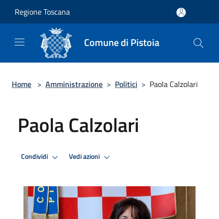
Salta al contenuto principale
Regione Toscana
Comune di Pistoia
Home
>
Amministrazione
>
Politici
>
Paola Calzolari
Paola Calzolari
Condividi
Vedi azioni