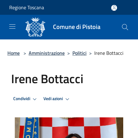
Salta al contenuto principale
Regione Toscana
Comune di Pistoia
Home
>
Amministrazione
>
Politici
>
Irene Bottacci
Irene Bottacci
Condividi
Vedi azioni