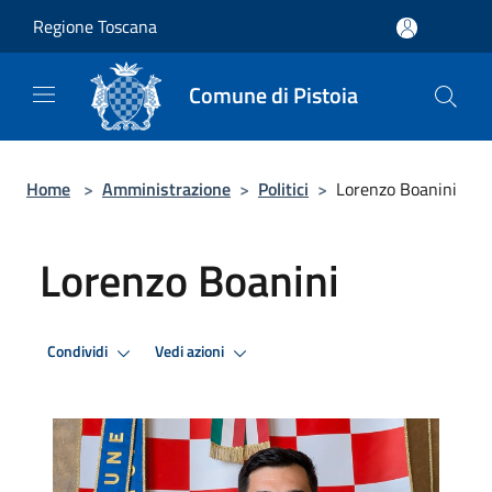
Salta al contenuto principale
Regione Toscana
Comune di Pistoia
Home
>
Amministrazione
>
Politici
>
Lorenzo Boanini
Lorenzo Boanini
Condividi
Vedi azioni