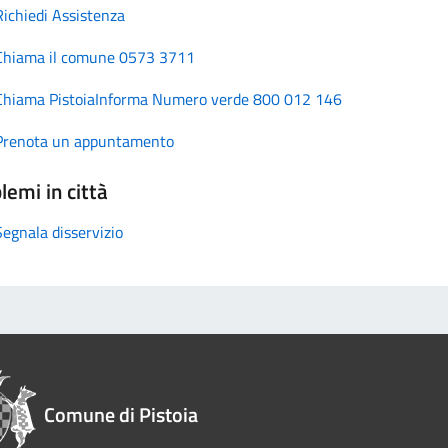
Richiedi Assistenza
Chiama il comune 0573 3711
Chiama PistoiaInforma Numero verde 800 012 146
Prenota un appuntamento
lemi in città
Segnala disservizio
Comune di Pistoia