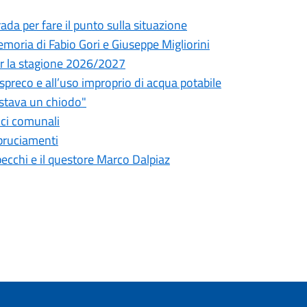
da per fare il punto sulla situazione
oria di Fabio Gori e Giuseppe Migliorini
 per la stagione 2026/2027
o spreco e all’uso improprio di acqua potabile
astava un chiodo"
fici comunali
bbruciamenti
pecchi e il questore Marco Dalpiaz