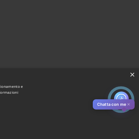
×
nzionamento e
nformazioni
Chatta con me
✕
Municipium
Accesso redazione
di Pistoia • Powered by
•