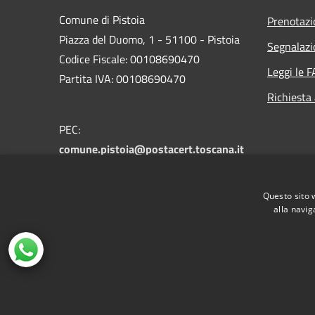
Comune di Pistoia
Prenotaz
Piazza del Duomo, 1 - 51100 - Pistoia
Segnalazi
Codice Fiscale: 00108690470
Leggi le 
Partita IVA: 00108690470
Richiesta
PEC:
comune.pistoia@postacert.toscana.it
Centralino Unico:
0573 3711
Numero verde PistoiaInforma:
800 012
Questo sito 
146
alla navig
RSS
Accessibilità
Privacy
Cookie
Mappa de