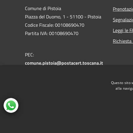
Comune di Pistoia
Prenotaz
Piazza del Duomo, 1 - 51100 - Pistoia
Segnalazi
Codice Fiscale: 00108690470
Leggi le 
Partita IVA: 00108690470
Richiesta
PEC:
comune.pistoia@postacert.toscana.it
Centralino Unico:
0573 3711
Numero verde PistoiaInforma:
800 012
Questo sito 
146
alla navig
RSS
Accessibilità
Privacy
Cookie
Mappa de