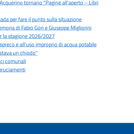
l'Acquerino tornano "Pagine all'aperto – Libri
da per fare il punto sulla situazione
oria di Fabio Gori e Giuseppe Migliorini
 per la stagione 2026/2027
o spreco e all’uso improprio di acqua potabile
astava un chiodo"
fici comunali
bbruciamenti