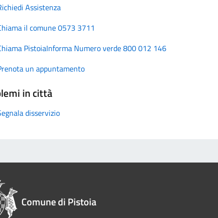
Richiedi Assistenza
Chiama il comune 0573 3711
Chiama PistoiaInforma Numero verde 800 012 146
Prenota un appuntamento
lemi in città
Segnala disservizio
Comune di Pistoia