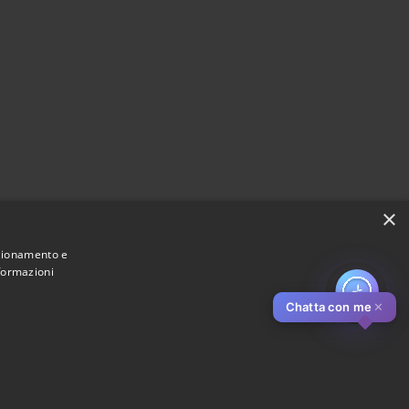
×
nzionamento e
nformazioni
Chatta con me
✕
Municipium
Accesso redazione
di Pistoia • Powered by
•