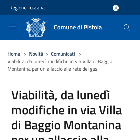
Salta al contenuto principale
Regione Toscana
Comune di Pistoia
Home
>
Novità
>
Comunicati
>
Viabilità, da lunedì modifiche in via Villa di Baggio
Montanina per un allaccio alla rete del gas
Viabilità, da lunedì
modifiche in via Villa
di Baggio Montanina
per un allaccio alla