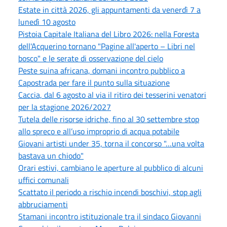
Estate in città 2026, gli appuntamenti da venerdì 7 a
lunedì 10 agosto
Pistoia Capitale Italiana del Libro 2026: nella Foresta
dell'Acquerino tornano "Pagine all'aperto – Libri nel
bosco" e le serate di osservazione del cielo
Peste suina africana, domani incontro pubblico a
Capostrada per fare il punto sulla situazione
Caccia, dal 6 agosto al via il ritiro dei tesserini venatori
per la stagione 2026/2027
Tutela delle risorse idriche, fino al 30 settembre stop
allo spreco e all’uso improprio di acqua potabile
Giovani artisti under 35, torna il concorso "…una volta
bastava un chiodo"
Orari estivi, cambiano le aperture al pubblico di alcuni
uffici comunali
Scattato il periodo a rischio incendi boschivi, stop agli
abbruciamenti
Stamani incontro istituzionale tra il sindaco Giovanni