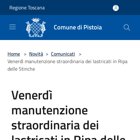
Salta al contenuto principale
Regione Toscana
Comune di Pistoia
Home
>
Novità
>
Comunicati
>
Venerdì manutenzione straordinaria dei lastricati in Ripa
delle Stinche
Venerdì
manutenzione
straordinaria dei
lastricati in Ripa delle