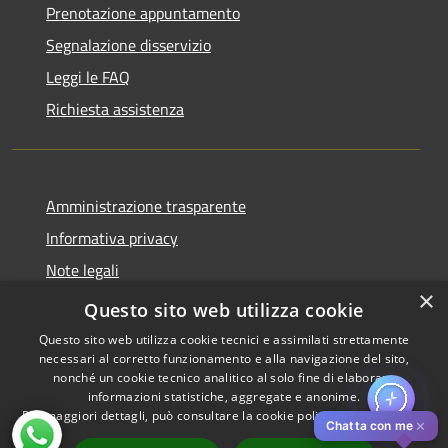
Prenotazione appuntamento
Segnalazione disservizio
Leggi le FAQ
Richiesta assistenza
Amministrazione trasparente
Informativa privacy
Note legali
×
Dichiarazione di accessibilità
Questo sito web utilizza cookie
Questo sito web utilizza cookie tecnici e assimilati strettamente
necessari al corretto funzionamento e alla navigazione del sito,
nonché un cookie tecnico analitico al solo fine di elaborare
informazioni statistiche, aggregate e anonime.
RSS
Copyright © 2026 • Comune di
Per maggiori dettagli, può consultare la cookie policy al seguente
link
Accessibilità
Pistoia • Powered by
✕
Chatta con me