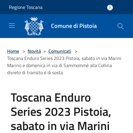
Salta al contenuto principale
Regione Toscana
Comune di Pistoia
Home
>
Novità
>
Comunicati
>
Toscana Enduro Series 2023 Pistoia, sabato in via Marini
Marino e domenica in via di Sammommè alla Collina
divieto di transito e di sosta
Toscana Enduro
Series 2023 Pistoia,
sabato in via Marini