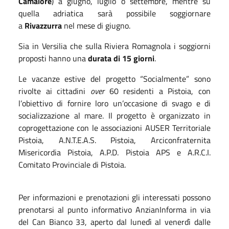
Camaiore
) a giugno, luglio o settembre, mentre su
quella adriatica sarà possibile soggiornare
a
Rivazzurra
nel mese di giugno.
Sia in Versilia che sulla Riviera Romagnola i soggiorni
proposti hanno una
durata di 15 giorni
.
Le vacanze estive del progetto “Socialmente” sono
rivolte ai cittadini
over
60 residenti a Pistoia, con
l’obiettivo di fornire loro un’occasione di svago e di
socializzazione al mare. Il progetto è organizzato in
coprogettazione con le associazioni AUSER Territoriale
Pistoia, A.N.T.E.A.S. Pistoia, Arciconfraternita
Misericordia Pistoia, A.P.D. Pistoia APS e A.R.C.I.
Comitato Provinciale di Pistoia.
Per informazioni e prenotazioni gli interessati possono
prenotarsi al punto informativo AnzianInforma in via
del Can Bianco 33, aperto dal lunedì al venerdì dalle