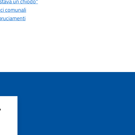
astava un chiodo"
fici comunali
bbruciamenti
?