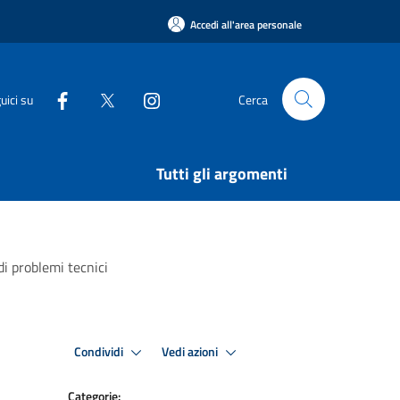
Accedi all'area personale
uici su
Cerca
Tutti gli argomenti
i problemi tecnici
Condividi
Vedi azioni
Categorie: