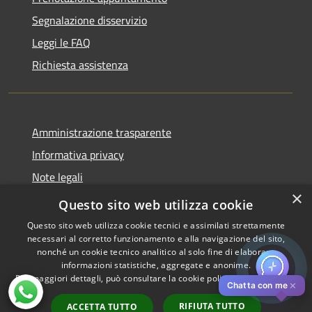
Segnalazione disservizio
Leggi le FAQ
Richiesta assistenza
Amministrazione trasparente
Informativa privacy
Note legali
×
Dichiarazione di accessibilità
Questo sito web utilizza cookie
Questo sito web utilizza cookie tecnici e assimilati strettamente
necessari al corretto funzionamento e alla navigazione del sito,
nonché un cookie tecnico analitico al solo fine di elaborare
informazioni statistiche, aggregate e anonime.
RSS
Copyright © 2026 • Comune di
Per maggiori dettagli, può consultare la cookie policy al seguente
link
Accessibilità
Pistoia • Powered by
✕
Chatta con me
Privacy
Municipium
Accesso
•
RIFIUTA TUTTO
ACCETTA TUTTO