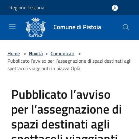
Salta al contenuto principale
Regione Toscana
Comune di Pistoia
Home
>
Novità
>
Comunicati
>
Pubblicato l’avviso per l‘assegnazione di spazi destinati agli
spettacoli viaggianti in piazza Oplà
Pubblicato l’avviso
per l‘assegnazione di
spazi destinati agli
spettacoli viaggianti