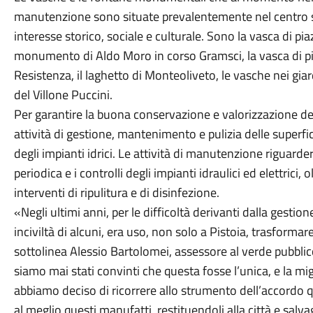
manutenzione sono situate prevalentemente nel centro sto
interesse storico, sociale e culturale. Sono la vasca di pi
monumento di Aldo Moro in corso Gramsci, la vasca di pia
Resistenza, il laghetto di Monteoliveto, le vasche nei gia
del Villone Puccini.
Per garantire la buona conservazione e valorizzazione dei
attività di gestione, mantenimento e pulizia delle superfi
degli impianti idrici. Le attività di manutenzione riguard
periodica e i controlli degli impianti idraulici ed elettrici, o
interventi di ripulitura e di disinfezione.
«Negli ultimi anni, per le difficoltà derivanti dalla gesti
inciviltà di alcuni, era uso, non solo a Pistoia, trasforma
sottolinea Alessio Bartolomei, assessore al verde pubb
siamo mai stati convinti che questa fosse l’unica, e la mi
abbiamo deciso di ricorrere allo strumento dell’accordo 
al meglio questi manufatti, restituendoli alla città e salva