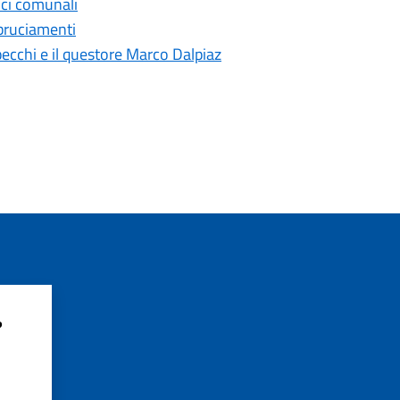
fici comunali
bbruciamenti
pecchi e il questore Marco Dalpiaz
?