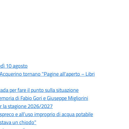
edì 10 agosto
l'Acquerino tornano "Pagine all'aperto – Libri
da per fare il punto sulla situazione
oria di Fabio Gori e Giuseppe Migliorini
 per la stagione 2026/2027
o spreco e all’uso improprio di acqua potabile
astava un chiodo"