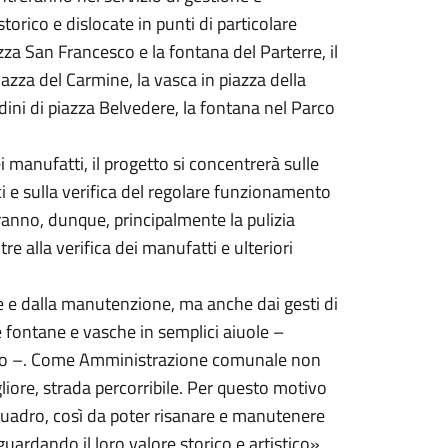
rico e dislocate in punti di particolare
azza San Francesco e la fontana del Parterre, il
zza del Carmine, la vasca in piazza della
rdini di piazza Belvedere, la fontana nel Parco
 manufatti, il progetto si concentrerà sulle
ci e sulla verifica del regolare funzionamento
eranno, dunque, principalmente la pulizia
ltre alla verifica dei manufatti e ulteriori
one e dalla manutenzione, ma anche dai gesti di
re fontane e vasche in semplici aiuole –
lico –. Come Amministrazione comunale non
gliore, strada percorribile. Per questo motivo
quadro, così da poter risanare e manutenere
guardando il loro valore storico e artistico».