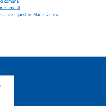
fici comunali
bbruciamenti
pecchi e il questore Marco Dalpiaz
?