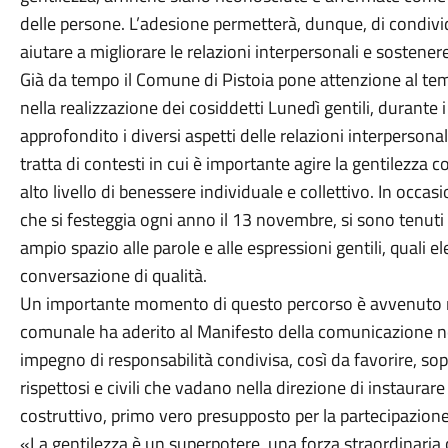
delle persone. L’adesione permetterà, dunque, di condivi
aiutare a migliorare le relazioni interpersonali e sostene
Già da tempo il Comune di Pistoia pone attenzione al tema
nella realizzazione dei cosiddetti Lunedì gentili, durante 
approfondito i diversi aspetti delle relazioni interpersonali
tratta di contesti in cui è importante agire la gentilezza c
alto livello di benessere individuale e collettivo. In occa
che si festeggia ogni anno il 13 novembre, si sono tenuti
ampio spazio alle parole e alle espressioni gentili, quali 
conversazione di qualità.
Un importante momento di questo percorso è avvenuto n
comunale ha aderito al Manifesto della comunicazione no
impegno di responsabilità condivisa, così da favorire, s
rispettosi e civili che vadano nella direzione di instaurar
costruttivo, primo vero presupposto per la partecipazione
«La gentilezza è un superpotere, una forza straordinaria c