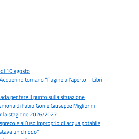
edì 10 agosto
l'Acquerino tornano "Pagine all'aperto – Libri
da per fare il punto sulla situazione
oria di Fabio Gori e Giuseppe Migliorini
 per la stagione 2026/2027
o spreco e all’uso improprio di acqua potabile
astava un chiodo"