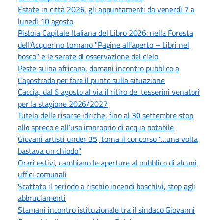
Estate in città 2026, gli appuntamenti da venerdì 7 a
lunedì 10 agosto
Pistoia Capitale Italiana del Libro 2026: nella Foresta
dell'Acquerino tornano "Pagine all'aperto – Libri nel
bosco" e le serate di osservazione del cielo
Peste suina africana, domani incontro pubblico a
Capostrada per fare il punto sulla situazione
Caccia, dal 6 agosto al via il ritiro dei tesserini venatori
per la stagione 2026/2027
Tutela delle risorse idriche, fino al 30 settembre stop
allo spreco e all’uso improprio di acqua potabile
Giovani artisti under 35, torna il concorso "…una volta
bastava un chiodo"
Orari estivi, cambiano le aperture al pubblico di alcuni
uffici comunali
Scattato il periodo a rischio incendi boschivi, stop agli
abbruciamenti
Stamani incontro istituzionale tra il sindaco Giovanni