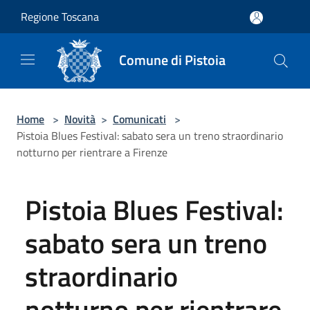
Salta al contenuto principale
Regione Toscana
Comune di Pistoia
Home
>
Novità
>
Comunicati
>
Pistoia Blues Festival: sabato sera un treno straordinario
notturno per rientrare a Firenze
Pistoia Blues Festival:
sabato sera un treno
straordinario
notturno per rientrare