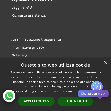
Leggi le FAQ
Richiesta assistenza
Amministrazione trasparente
Informativa privacy
Note legali
×
Dichiarazione di accessibilità
Questo sito web utilizza cookie
Questo sito web utilizza cookie tecnici e assimilati strettamente
necessari al corretto funzionamento e alla navigazione del sito,
nonché un cookie tecnico analitico al solo fine di elaborare
informazioni statistiche, aggregate e anonime.
RSS
Copyright © 2026 • Comune di
Per maggiori dettagli, può consultare la cookie policy al seguente
link
Accessibilità
Pistoia • Powered by
✕
Chatta con me
Privacy
Municipium
Accesso
•
RIFIUTA TUTTO
ACCETTA TUTTO
Cookie
redazione