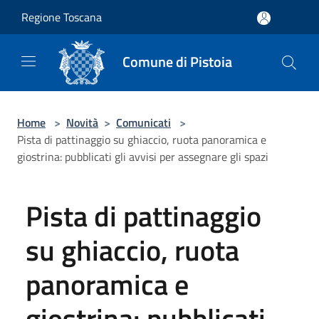
Salta al contenuto principale
Regione Toscana
Comune di Pistoia
Home
>
Novità
>
Comunicati
>
Pista di pattinaggio su ghiaccio, ruota panoramica e
giostrina: pubblicati gli avvisi per assegnare gli spazi
Pista di pattinaggio
su ghiaccio, ruota
panoramica e
giostrina: pubblicati