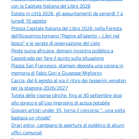
con la Capitale Italiana del Libro 2026
Estate in città 2026, gli appuntamenti da venerdì 7 a
lunedì 10 agosto
Pistoia Capitale Italiana del Libro 2026: nella Foresta
dell'Acquerino tornano "Pagine all'aperto – Libri nel
bosco" e le serate di osservazione del cielo
Peste suina africana, domani incontro pubblico a
Capostrada per fare il punto sulla situazione
Piazza San Francesco, stamani deposta una corona in
memoria di Fabio Gori e Giuseppe Migliorini
Caccia, dal 6 agosto al via il ritiro dei tesserini venatori
per la stagione 2026/2027
Tutela delle risorse idriche, fino al 30 settembre stop
allo spreco e all’uso improprio di acqua potabile
Giovani artisti under 35, torna il concorso "…una volta
bastava un chiodo"
Orari estivi, cambiano le aperture al pubblico di alcuni
uffici comunali