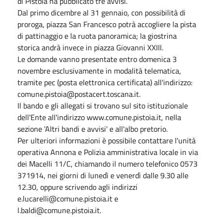
di Pistoia ha pubblicato tre avvisi.
Dal primo dicembre al 31 gennaio, con possibilità di
proroga, piazza San Francesco potrà accogliere la pista
di pattinaggio e la ruota panoramica; la giostrina
storica andrà invece in piazza Giovanni XXIII.
Le domande vanno presentate entro domenica 3
novembre esclusivamente in modalità telematica,
tramite pec (posta elettronica certificata) all'indirizzo:
comune.pistoia@postacert.toscana.it.
Il bando e gli allegati si trovano sul sito istituzionale
dell'Ente all'indirizzo www.comune.pistoia.it, nella
sezione 'Altri bandi e avvisi' e all'albo pretorio.
Per ulteriori informazioni è possibile contattare l'unità
operativa Annona e Polizia amministrativa locale in via
dei Macelli 11/C, chiamando il numero telefonico 0573
371914, nei giorni di lunedì e venerdì dalle 9.30 alle
12.30, oppure scrivendo agli indirizzi
e.lucarelli@comune.pistoia.it e
l.baldi@comune.pistoia.it.