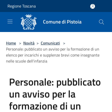
Salta al contenuto principale
Regione Toscana
Comune di Pistoia
Home
>
Novità
>
Comunicati
>
Personale: pubblicato un avviso per la formazione di un
elenco per incarichi e supplenze brevi come insegnante
nelle scuole dell'infanzia
Personale: pubblicato
un avviso per la
formazione di un