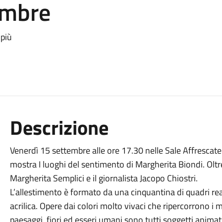
embre
 più
Descrizione
Venerdì 15 settembre alle ore 17.30 nelle Sale Affrescat
mostra I luoghi del sentimento di Margherita Biondi. Oltre
Margherita Semplici e il giornalista Jacopo Chiostri.
L’allestimento è formato da una cinquantina di quadri reali
acrilica. Opere dai colori molto vivaci che ripercorrono i mo
paesaggi, fiori ed esseri umani sono tutti soggetti animati d