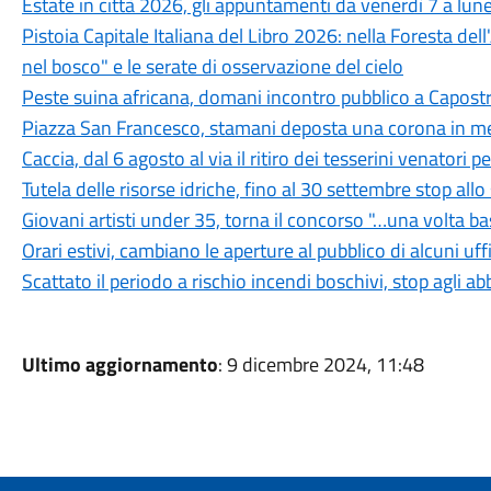
Estate in città 2026, gli appuntamenti da venerdì 7 a lun
Pistoia Capitale Italiana del Libro 2026: nella Foresta del
nel bosco" e le serate di osservazione del cielo
Peste suina africana, domani incontro pubblico a Capostra
Piazza San Francesco, stamani deposta una corona in mem
Caccia, dal 6 agosto al via il ritiro dei tesserini venatori
Tutela delle risorse idriche, fino al 30 settembre stop all
Giovani artisti under 35, torna il concorso "…una volta b
Orari estivi, cambiano le aperture al pubblico di alcuni uf
Scattato il periodo a rischio incendi boschivi, stop agli a
Ultimo aggiornamento
: 9 dicembre 2024, 11:48