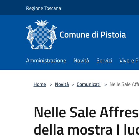
Salta al contenuto principale
Regione Toscana
Comune di Pistoia
Amministrazione
Novità
Servizi
Vivere P
Home
>
Novità
>
Comunicati
>
Nelle Sale Af
Nelle Sale Affre
della mostra I l