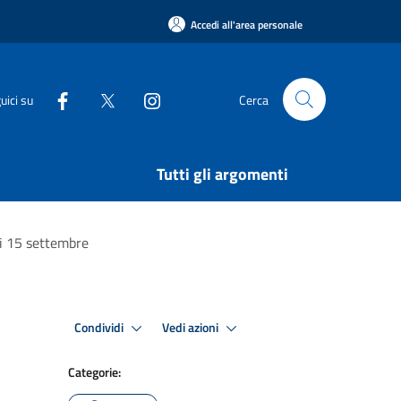
Accedi all'area personale
uici su
Cerca
Tutti gli argomenti
dì 15 settembre
Condividi
Vedi azioni
Categorie: