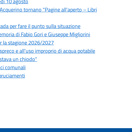
edì 10 agosto
l'Acquerino tornano "Pagine all'aperto – Libri
da per fare il punto sulla situazione
oria di Fabio Gori e Giuseppe Migliorini
 per la stagione 2026/2027
o spreco e all’uso improprio di acqua potabile
astava un chiodo"
fici comunali
bbruciamenti