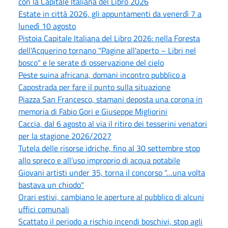
con la Capitale Italiana del Libro 2026
Estate in città 2026, gli appuntamenti da venerdì 7 a
lunedì 10 agosto
Pistoia Capitale Italiana del Libro 2026: nella Foresta
dell'Acquerino tornano "Pagine all'aperto – Libri nel
bosco" e le serate di osservazione del cielo
Peste suina africana, domani incontro pubblico a
Capostrada per fare il punto sulla situazione
Piazza San Francesco, stamani deposta una corona in
memoria di Fabio Gori e Giuseppe Migliorini
Caccia, dal 6 agosto al via il ritiro dei tesserini venatori
per la stagione 2026/2027
Tutela delle risorse idriche, fino al 30 settembre stop
allo spreco e all’uso improprio di acqua potabile
Giovani artisti under 35, torna il concorso "…una volta
bastava un chiodo"
Orari estivi, cambiano le aperture al pubblico di alcuni
uffici comunali
Scattato il periodo a rischio incendi boschivi, stop agli