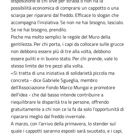
disposizione di chi vive per strada o non ha la
possibilità economica di comprarsi un cappotto o una
sciarpa per ripararsi dal freddo. Efficace lo slogan che
accompagna l’iniziativa: Se non ne hai bisogno, lascialo.
Se ne hai bisogno, prendilo.
Poche ma molto semplici le regole del Muro della
gentilezza. Per chi porta, i capi da collocare sulle grucce
non debbono essere più di tre alla volta, debbono
essere puliti e in buono stato. Per chi prende, vale lo
stesso limite dei tre pezzi alla volta.
«Si tratta di una iniziativa di solidarietà piccola ma
concreta - dice Gabriele Sgueglia, membro
dell’Associazione Fondo Marco Mungai e promotore
dell’idea - che dal basso intende contribuire a
riequilibrare le disparità tra le persone, offrendo
gratuitamente a chi non ce la fa da solo l’opportunità di
ripararsi meglio dal freddo invernale.
A marzo, con l’arrivo della primavera, lo stender sul
quale i cappotti saranno esposti sarà svuotato, e i capi,