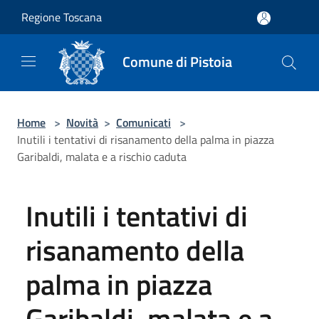
Salta al contenuto principale
Regione Toscana
Comune di Pistoia
Home
>
Novità
>
Comunicati
>
Inutili i tentativi di risanamento della palma in piazza
Garibaldi, malata e a rischio caduta
Inutili i tentativi di
risanamento della
palma in piazza
Garibaldi, malata e a