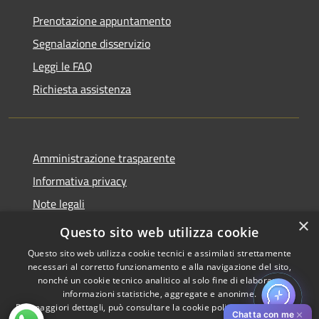
Prenotazione appuntamento
Segnalazione disservizio
Leggi le FAQ
Richiesta assistenza
Amministrazione trasparente
Informativa privacy
Note legali
×
Dichiarazione di accessibilità
Questo sito web utilizza cookie
Questo sito web utilizza cookie tecnici e assimilati strettamente
necessari al corretto funzionamento e alla navigazione del sito,
nonché un cookie tecnico analitico al solo fine di elaborare
informazioni statistiche, aggregate e anonime.
RSS
Copyright © 2026 • Comune di
Per maggiori dettagli, può consultare la cookie policy al seguente
link
Accessibilità
Pistoia • Powered by
✕
Chatta con me