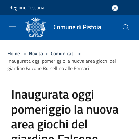
Salta al contenuto principale
Regione Toscana
Comune di Pistoia
Home
>
Novità
>
Comunicati
>
Inaugurata oggi pomeriggio la nuova area giochi del
giardino Falcone Borsellino alle Fornaci
Inaugurata oggi
pomeriggio la nuova
area giochi del
giardino Falcone