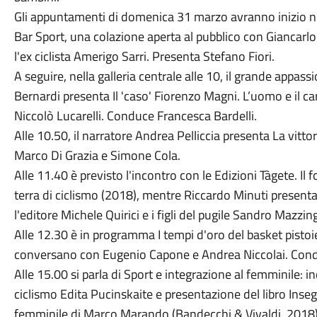
Gli appuntamenti di domenica 31 marzo avranno inizio nell
Bar Sport, una colazione aperta al pubblico con Giancarlo B
l'ex ciclista Amerigo Sarri. Presenta Stefano Fiori.
A seguire, nella galleria centrale alle 10, il grande appass
Bernardi presenta Il 'caso' Fiorenzo Magni. L’uomo e il cam
Niccolò Lucarelli. Conduce Francesca Bardelli.
Alle 10.50, il narratore Andrea Pelliccia presenta La vitto
Marco Di Grazia e Simone Cola.
Alle 11.40 è previsto l'incontro con le Edizioni Tàgete. Il
terra di ciclismo (2018), mentre Riccardo Minuti present
l'editore Michele Quirici e i figli del pugile Sandro Mazzi
Alle 12.30 è in programma I tempi d'oro del basket pistoie
conversano con Eugenio Capone e Andrea Niccolai. Cond
Alle 15.00 si parla di Sport e integrazione al femminile:
ciclismo Edita Pucinskaite e presentazione del libro Inse
femminile di Marco Marando (Bandecchi & Vivaldi, 2018)