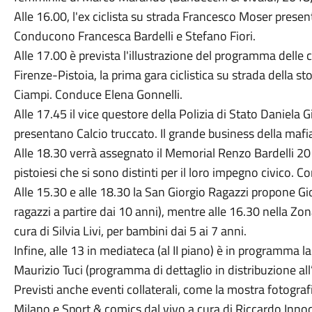
Alle 16.00, l'ex ciclista su strada Francesco Moser pres
Conducono Francesca Bardelli e Stefano Fiori.
Alle 17.00 è prevista l'illustrazione del programma delle c
Firenze-Pistoia, la prima gara ciclistica su strada della st
Ciampi. Conduce Elena Gonnelli.
Alle 17.45 il vice questore della Polizia di Stato Daniela G
presentano Calcio truccato. Il grande business della maf
Alle 18.30 verrà assegnato il Memorial Renzo Bardelli 2019
pistoiesi che si sono distinti per il loro impegno civico.
Alle 15.30 e alle 18.30 la San Giorgio Ragazzi propone Gio
ragazzi a partire dai 10 anni), mentre alle 16.30 nella 
cura di Silvia Livi, per bambini dai 5 ai 7 anni.
Infine, alle 13 in mediateca (al II piano) è in programma l
Maurizio Tuci (programma di dettaglio in distribuzione all’
Previsti anche eventi collaterali, come la mostra fotograf
Milano e Sport & comics dal vivo a cura di Riccardo Innoc