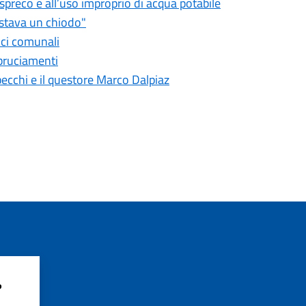
o spreco e all’uso improprio di acqua potabile
astava un chiodo"
fici comunali
bbruciamenti
pecchi e il questore Marco Dalpiaz
?