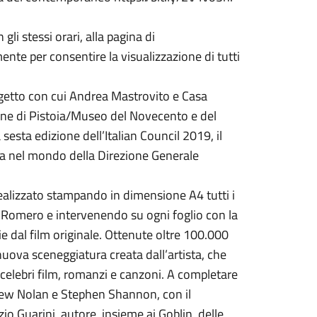
 gli stessi orari, alla pagina di
te per consentire la visualizzazione di tutti
ogetto con cui Andrea Mastrovito e Casa
mune di Pistoia/Museo del Novecento e del
esta edizione dell’Italian Council 2019, il
a nel mondo della Direzione Generale
realizzato stampando in dimensione A4 tutti i
 Romero e intervenendo su ogni foglio con la
ie dal film originale. Ottenute oltre 100.000
nuova sceneggiatura creata dall’artista, che
di celebri film, romanzi e canzoni. A completare
thew Nolan e Stephen Shannon, con il
io Guarini, autore, insieme ai Goblin, delle