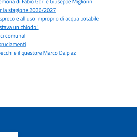
oria di Fabio Gori e Giuseppe Migliorini
 per la stagione 2026/2027
o spreco e all’uso improprio di acqua potabile
astava un chiodo"
fici comunali
bbruciamenti
pecchi e il questore Marco Dalpiaz