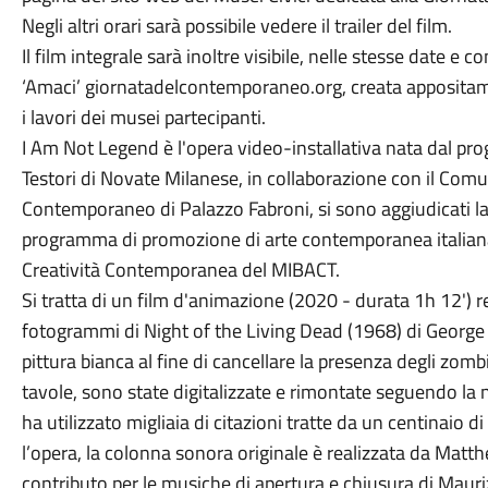
Negli altri orari sarà possibile vedere il trailer del film.
Il film integrale sarà inoltre visibile, nelle stesse date e con
‘Amaci’ giornatadelcontemporaneo.org, creata appositamen
i lavori dei musei partecipanti.
I Am Not Legend è l'opera video-installativa nata dal pr
Testori di Novate Milanese, in collaborazione con il Co
Contemporaneo di Palazzo Fabroni, si sono aggiudicati la s
programma di promozione di arte contemporanea italian
Creatività Contemporanea del MIBACT.
Si tratta di un film d'animazione (2020 - durata 1h 12') 
fotogrammi di Night of the Living Dead (1968) di George
pittura bianca al fine di cancellare la presenza degli zomb
tavole, sono state digitalizzate e rimontate seguendo la 
ha utilizzato migliaia di citazioni tratte da un centinaio 
l’opera, la colonna sonora originale è realizzata da Mat
contributo per le musiche di apertura e chiusura di Mauriz