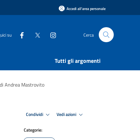
Accedi all'area personale
uici su
Cerca
Tutti gli argomenti
 di Andrea Mastrovito
Condividi
Vedi azioni
Categorie: