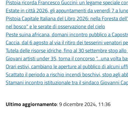
Pistoia ricorda Francesco Guccini: un legame speciale con 
Estate in città 2026, gli appuntamenti da venerdì 7 a lun
Pistoia Capitale Italiana del Libro 2026: nella Foresta del
nel bosco" e le serate di osservazione del cielo
Peste suina africana, domani incontro pubblico a Capostra
Caccia, dal 6 agosto al via il ritiro dei tesserini venatori
Tutela delle risorse idriche, fino al 30 settembre stop all
Giovani artisti under 35, torna il concorso "…una volta b
Orari estivi, cambiano le aperture al pubblico di alcuni uf
Scattato il periodo a rischio incendi boschivi, stop agli a
Stamani incontro istituzionale tra il sindaco Giovanni Ca
Ultimo aggiornamento
: 9 dicembre 2024, 11:36