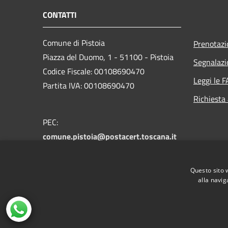
CONTATTI
Comune di Pistoia
Prenotaz
Piazza del Duomo, 1 - 51100 - Pistoia
Segnalazi
Codice Fiscale: 00108690470
Leggi le 
Partita IVA: 00108690470
Richiesta
PEC:
comune.pistoia@postacert.toscana.it
Centralino Unico:
0573 3711
Numero verde PistoiaInforma:
800 012
Questo sito 
146
alla navig