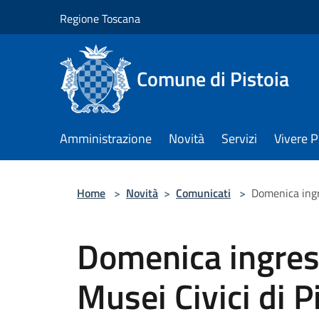
Salta al contenuto principale
Regione Toscana
Comune di Pistoia
Amministrazione
Novità
Servizi
Vivere P
Home
>
Novità
>
Comunicati
>
Domenica ingre
Domenica ingress
Musei Civici di P