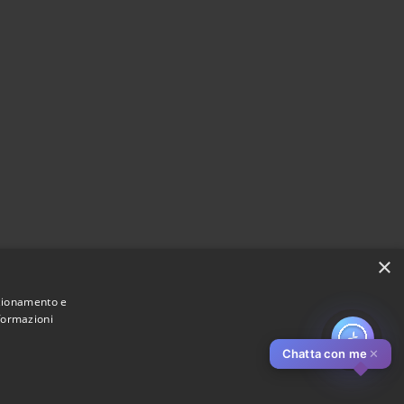
×
nzionamento e
nformazioni
Chatta con me
✕