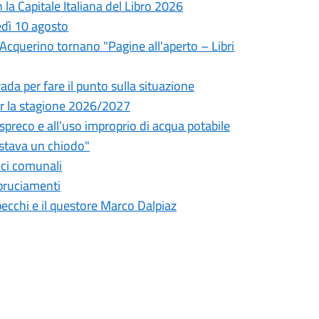
la Capitale Italiana del Libro 2026
edì 10 agosto
l'Acquerino tornano "Pagine all'aperto – Libri
da per fare il punto sulla situazione
 per la stagione 2026/2027
o spreco e all’uso improprio di acqua potabile
astava un chiodo"
fici comunali
bbruciamenti
pecchi e il questore Marco Dalpiaz