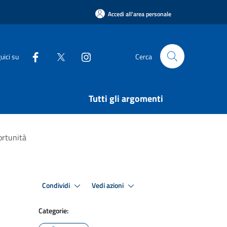
Accedi all'area personale
uici su
Cerca
Tutti gli argomenti
portunità
Condividi
Vedi azioni
Categorie: