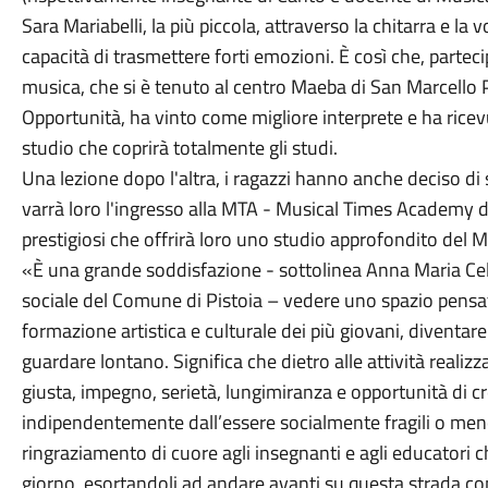
Sara Mariabelli, la più piccola, attraverso la chitarra e la
capacità di trasmettere forti emozioni. È così che, part
musica, che si è tenuto al centro Maeba di San Marcello P
Opportunità, ha vinto come migliore interprete e ha rice
studio che coprirà totalmente gli studi.
Una lezione dopo l'altra, i ragazzi hanno anche deciso di 
varrà loro l'ingresso alla MTA - Musical Times Academy d
prestigiosi che offrirà loro uno studio approfondito del Mu
«È una grande soddisfazione - sottolinea Anna Maria Celes
sociale del Comune di Pistoia – vedere uno spazio pensato
formazione artistica e culturale dei più giovani, diventare 
guardare lontano. Significa che dietro alle attività realizza
giusta, impegno, serietà, lungimiranza e opportunità di cre
indipendentemente dall’essere socialmente fragili o meno
ringraziamento di cuore agli insegnanti e agli educatori c
giorno, esortandoli ad andare avanti su questa strada c