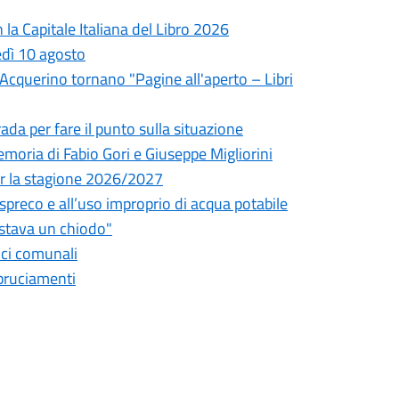
la Capitale Italiana del Libro 2026
edì 10 agosto
l'Acquerino tornano "Pagine all'aperto – Libri
da per fare il punto sulla situazione
oria di Fabio Gori e Giuseppe Migliorini
 per la stagione 2026/2027
o spreco e all’uso improprio di acqua potabile
astava un chiodo"
fici comunali
bbruciamenti