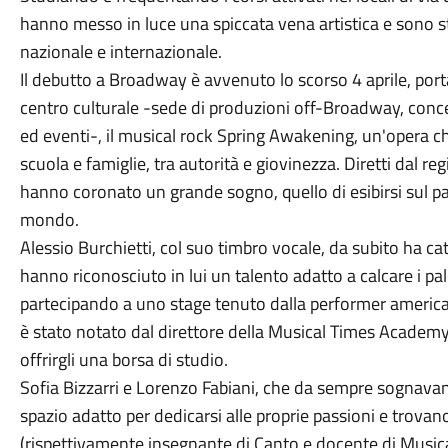
hanno messo in luce una spiccata vena artistica e sono sta
nazionale e internazionale.
Il debutto a Broadway è avvenuto lo scorso 4 aprile, por
centro culturale -sede di produzioni off-Broadway, conce
ed eventi-, il musical rock Spring Awakening, un'opera che
scuola e famiglie, tra autorità e giovinezza. Diretti dal r
hanno coronato un grande sogno, quello di esibirsi sul pal
mondo.
Alessio Burchietti, col suo timbro vocale, da subito ha ca
hanno riconosciuto in lui un talento adatto a calcare i pa
partecipando a uno stage tenuto dalla performer american
è stato notato dal direttore della Musical Times Academ
offrirgli una borsa di studio.
Sofia Bizzarri e Lorenzo Fabiani, che da sempre sognavano
spazio adatto per dedicarsi alle proprie passioni e trova
(rispettivamente insegnante di Canto e docente di Musical)