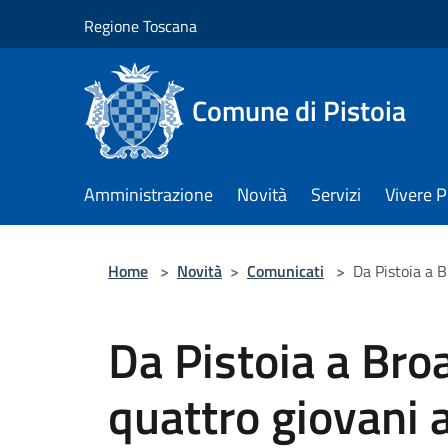
Salta al contenuto principale
Regione Toscana
Comune di Pistoia
Amministrazione
Novità
Servizi
Vivere P
Home
>
Novità
>
Comunicati
>
Da Pistoia a B
Da Pistoia a Broa
quattro giovani a