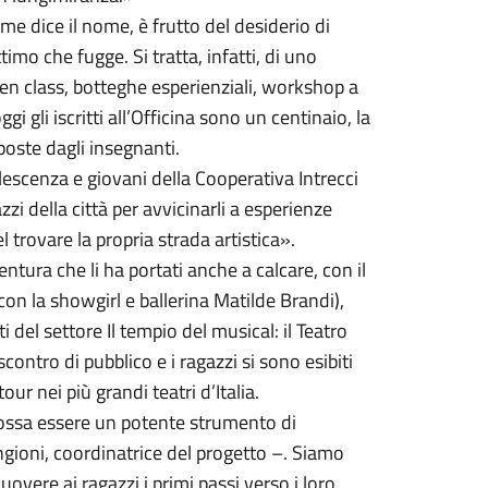
me dice il nome, è frutto del desiderio di
ttimo che fugge. Si tratta, infatti, di uno
open class, botteghe esperienziali, workshop a
i gli iscritti all’Officina sono un centinaio, la
poste dagli insegnanti.
lescenza e giovani della Cooperativa Intrecci
zi della città per avvicinarli a esperienze
el trovare la propria strada artistica».
entura che li ha portati anche a calcare, con il
con la showgirl e ballerina Matilde Brandi),
ti del settore Il tempio del musical: il Teatro
ontro di pubblico e i ragazzi si sono esibiti
ur nei più grandi teatri d’Italia.
possa essere un potente strumento di
ngioni, coordinatrice del progetto –. Siamo
uovere ai ragazzi i primi passi verso i loro