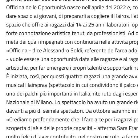
Officina delle Opportunità nasce nell’aprile del 2022 e, co
dare spazio ai giovani, di prepararli a cogliere il Kairos, l'a
spazio che offre ai ragazzi dai 14 ai 25 anni laboratori, 
forte connotazione artistica tenuti da professionisti. Ad ogg
metà dei quali impegnati con continuità nelle attività pro
«Officina - dice Alessandro Soldi, referente dell’area ado
- vuole essere una opportunità data alle ragazze e ai ragaz
artistiche, per far emergere i propri talenti e supportarli n
È iniziata, così, per questi quattro ragazzi una grande avv
musical Hairspray (spettacolo in cui condividono il palco 
uno dei palchi più importanti in Italia, ritenuto dagli esper
Nazionale di Milano. Lo spettacolo ha avuto un grande risc
davanti a più di seimila spettatori. Da ottobre saranno in to
«Crediamo profondamente che il fare arte per i ragazzi 
scoperta di sé e delle proprie capacità - afferma Sara Fra
molto felici di aver contribuito, nel nostro piccolo, a far m