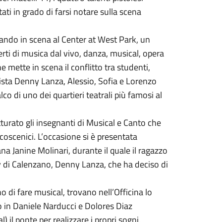
ti in grado di farsi notare sulla scena
tando in scena al Center at West Park, un
rti di musica dal vivo, danza, musical, opera
 mette in scena il conflitto tra studenti,
egista Denny Lanza, Alessio, Sofia e Lorenzo
co di uno dei quartieri teatrali più famosi al
tturato gli insegnanti di Musical e Canto che
lcoscenici. L’occasione si è presentata
a Janine Molinari, durante il quale il ragazzo
y di Calenzano, Denny Lanza, che ha deciso di
 di fare musical, trovano nell’Officina lo
no in Daniele Narducci e Dolores Diaz
 il ponte per realizzare i propri sogni.