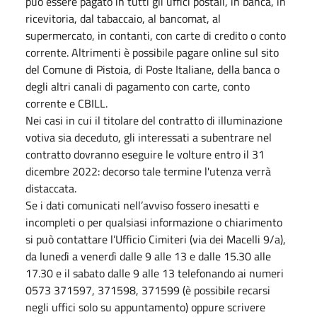
può essere pagato in tutti gli uffici postali, in banca, in
ricevitoria, dal tabaccaio, al bancomat, al
supermercato, in contanti, con carte di credito o conto
corrente. Altrimenti è possibile pagare online sul sito
del Comune di Pistoia, di Poste Italiane, della banca o
degli altri canali di pagamento con carte, conto
corrente e CBILL.
Nei casi in cui il titolare del contratto di illuminazione
votiva sia deceduto, gli interessati a subentrare nel
contratto dovranno eseguire le volture entro il 31
dicembre 2022: decorso tale termine l'utenza verrà
distaccata.
Se i dati comunicati nell’avviso fossero inesatti e
incompleti o per qualsiasi informazione o chiarimento
si può contattare l’Ufficio Cimiteri (via dei Macelli 9/a),
da lunedì a venerdì dalle 9 alle 13 e dalle 15.30 alle
17.30 e il sabato dalle 9 alle 13 telefonando ai numeri
0573 371597, 371598, 371599 (è possibile recarsi
negli uffici solo su appuntamento) oppure scrivere