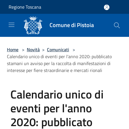
Salta al contenuto principale
Regione Toscana
Comune di Pistoia
Home
>
Novità
>
Comunicati
>
Calendario unico di eventi per l'anno 2020: pubblicato
stamani un avviso per la raccolta di manifestazioni di
interesse per fiere straordinarie e mercati rionali
Calendario unico di
eventi per l'anno
2020: pubblicato