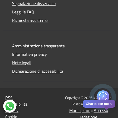
Segnalazione disservizio
Leggi le FAQ
Richiesta assistenza
Amministrazione trasparente
Informativa privacy
Note legali
Dichiarazione di accessibilità
RSS
Copyright © 2026 • Comune di
Accessibilità
Pistoia • Powered by
✕
Chatta con me
Privacy
Municipium
Accesso
•
Cookie
redazione