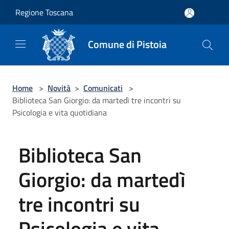
Salta al contenuto principale
Regione Toscana
Comune di Pistoia
Home
>
Novità
>
Comunicati
>
Biblioteca San Giorgio: da martedì tre incontri su
Psicologia e vita quotidiana
Biblioteca San
Giorgio: da martedì
tre incontri su
Psicologia e vita