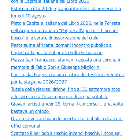
con la Capitale Italiana del Libro 2026
Estate in città 2026, gli appuntamenti da venerdì 7 a
lunedì 10 agosto
Pistoia Capitale Italiana del Libro 2026: nella Foresta
dell'Acquerino tornano "Pagine all'aperto – Libri nel
bosco" e le serate di osservazione del cielo
Peste suina africana, domani incontro pubblico a
Capostrada per fare il punto sulla situazione
Piazza San Francesco, stamani deposta una corona in
memoria di Fabio Gori e Giuseppe Migliorini
Caccia, dal 6 agosto al via il ritiro dei tesserini venatori
per la stagione 2026/2027
Tutela delle risorse idriche, fino al 30 settembre stop
allo spreco e all’uso improprio di acqua potabile
Giovani artisti under 35, torna il concorso "…una volta
bastava un chiodo"
Orari estivi, cambiano le aperture al pubblico di alcuni
uffici comunali
Scattato il periodo a rischio incendi boschivi, stop agli