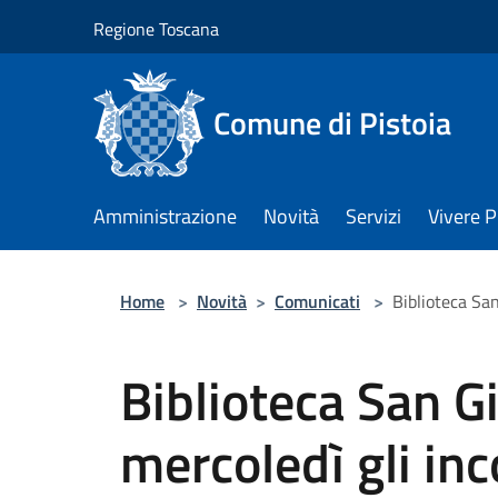
Salta al contenuto principale
Regione Toscana
Comune di Pistoia
Amministrazione
Novità
Servizi
Vivere P
Home
>
Novità
>
Comunicati
>
Biblioteca San
Biblioteca San Gi
mercoledì gli inc