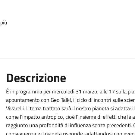
 più
Descrizione
È in programma per mercoledì 31 marzo, alle 17 sulla pi
appuntamento con Geo Talk!, il ciclo di incontri sulle sci
Vivarelli. Il tema trattato sarà Il nostro pianeta si adatta:
come l’impatto antropico, cioè l'insieme di effetti che le
raggiunto una profondità di influenza senza precedenti.
conseguenza e il pianeta risponde, adattandosi con event