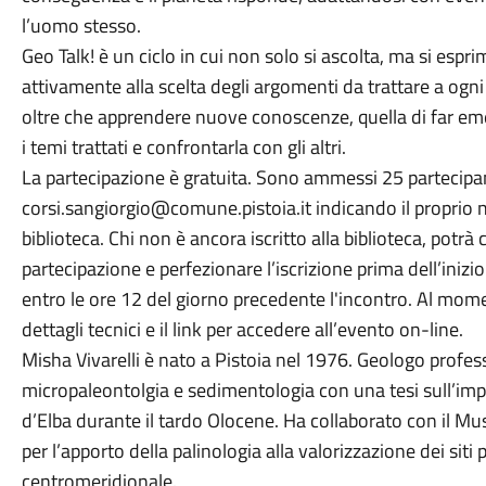
l’uomo stesso.
Geo Talk! è un ciclo in cui non solo si ascolta, ma si espri
attivamente alla scelta degli argomenti da trattare a ogni
oltre che apprendere nuove conoscenze, quella di far em
i temi trattati e confrontarla con gli altri.
La partecipazione è gratuita. Sono ammessi 25 partecipanti.
corsi.sangiorgio@comune.pistoia.it indicando il propri
biblioteca. Chi non è ancora iscritto alla biblioteca, potrà
partecipazione e perfezionare l’iscrizione prima dell’inizio
entro le ore 12 del giorno precedente l'incontro. Al momen
dettagli tecnici e il link per accedere all’evento on-line.
Misha Vivarelli è nato a Pistoia nel 1976. Geologo profess
micropaleontolgia e sedimentologia con una tesi sull’impat
d’Elba durante il tardo Olocene. Ha collaborato con il Mus
per l’apporto della palinologia alla valorizzazione dei siti pr
centromeridionale.