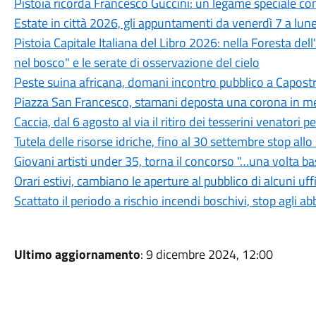
Pistoia ricorda Francesco Guccini: un legame speciale con 
Estate in città 2026, gli appuntamenti da venerdì 7 a lun
Pistoia Capitale Italiana del Libro 2026: nella Foresta del
nel bosco" e le serate di osservazione del cielo
Peste suina africana, domani incontro pubblico a Capostra
Piazza San Francesco, stamani deposta una corona in mem
Caccia, dal 6 agosto al via il ritiro dei tesserini venatori
Tutela delle risorse idriche, fino al 30 settembre stop all
Giovani artisti under 35, torna il concorso "…una volta b
Orari estivi, cambiano le aperture al pubblico di alcuni uf
Scattato il periodo a rischio incendi boschivi, stop agli a
Ultimo aggiornamento
: 9 dicembre 2024, 12:00