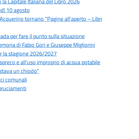
la Capitale Italiana del Libro 2026
edì 10 agosto
l'Acquerino tornano "Pagine all'aperto – Libri
da per fare il punto sulla situazione
oria di Fabio Gori e Giuseppe Migliorini
 per la stagione 2026/2027
o spreco e all’uso improprio di acqua potabile
astava un chiodo"
fici comunali
bbruciamenti