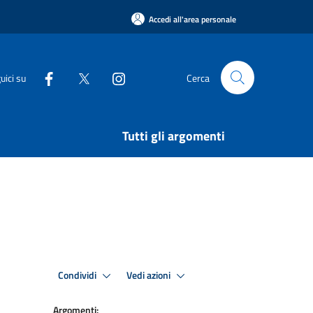
Accedi all'area personale
uici su
Cerca
Tutti gli argomenti
Condividi
Vedi azioni
Argomenti: