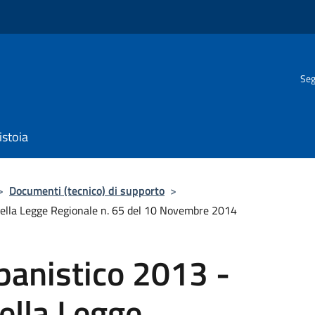
Seg
istoia
>
Documenti (tecnico) di supporto
>
della Legge Regionale n. 65 del 10 Novembre 2014
anistico 2013 -
della Legge