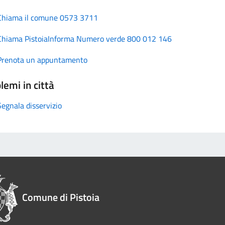
Chiama il comune 0573 3711
Chiama PistoiaInforma Numero verde 800 012 146
Prenota un appuntamento
lemi in città
Segnala disservizio
Comune di Pistoia