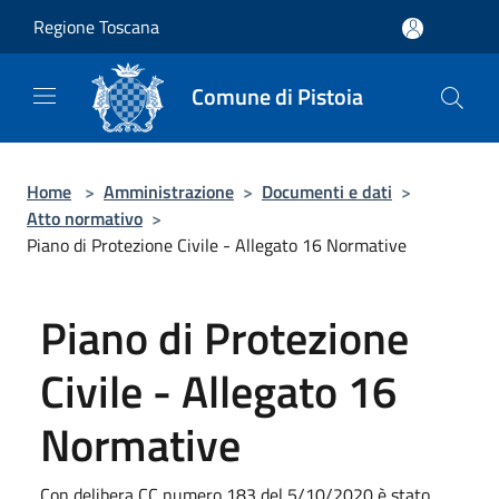
Salta al contenuto principale
Regione Toscana
Comune di Pistoia
Home
>
Amministrazione
>
Documenti e dati
>
Atto normativo
>
Piano di Protezione Civile - Allegato 16 Normative
Piano di Protezione
Civile - Allegato 16
Normative
​​​​Con delibera CC numero 183 del 5/10/2020 è stato