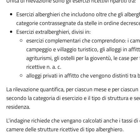
Unità di rilevazione sono gli esercizi ricettivi ripartiti tra:
Esercizi alberghieri che includono oltre che gli albergh
categorie contrassegnate da stelle in ordine decresce
Esercizi extralberghieri, divisi in:
esercizi complementari che comprendono: i campegg
campeggio e villaggio turistico, gli alloggi in affit
agriturismi, gli ostelli per la gioventù, le case per
ricettive n. a. c.
alloggi privati in affitto che vengono distinti tra b
La rilevazione quantifica, per ciascun mese e per ciascun c
secondo la categoria di esercizio e il tipo di struttura e s
residenza.
L’indagine richiede che vengano calcolati anche i tassi di 
camere delle strutture ricettive di tipo alberghiero.