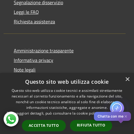
Segnalazione disservizio
Leggi le FAQ
Richiesta assistenza
Amministrazione trasparente
Informativa privacy
Note legali
×
Dichiarazione di accessibilità
Questo sito web utilizza cookie
Questo sito web utilizza cookie tecnici e assimilati strettamente
necessari al corretto funzionamento e alla navigazione del sito,
nonché un cookie tecnico analitico al solo fine di elaborare
informazioni statistiche, aggregate e anonime.
RSS
Copyright © 2026 • Comune di
Per maggiori dettagli, può consultare la cookie policy al seguente
link
Accessibilità
Pistoia • Powered by
✕
Chatta con me
Privacy
Municipium
Accesso
•
RIFIUTA TUTTO
ACCETTA TUTTO
Cookie
redazione