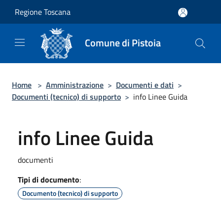
Salta al contenuto principale
Regione Toscana
Comune di Pistoia
Home
>
Amministrazione
>
Documenti e dati
>
Documenti (tecnico) di supporto
>
info Linee Guida
info Linee Guida
documenti
Tipi di documento
:
Documento (tecnico) di supporto