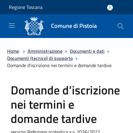
Salta al contenuto principale
Regione Toscana
Comune di Pistoia
Home
>
Amministrazione
>
Documenti e dati
>
Documenti (tecnico) di supporto
>
Domande d’iscrizione nei termini e domande tardive
Domande d’iscrizione
nei termini e
domande tardive
servizio Refezione scolastica a.s. 2026/2027