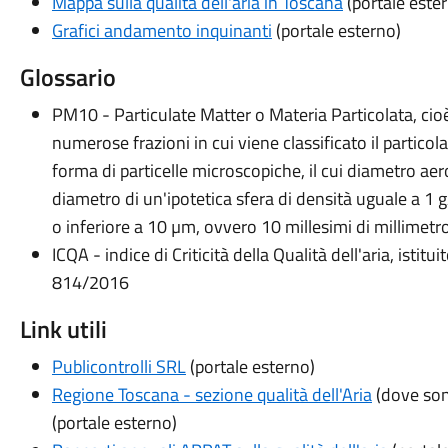
Mappa sulla qualità dell'aria in Toscana
(portale este
Grafici andamento inquinanti
(portale esterno)
Glossario
PM10 - Particulate Matter o Materia Particolata, cioè 
numerose frazioni in cui viene classificato il partico
forma di particelle microscopiche, il cui diametro a
diametro di un'ipotetica sfera di densità uguale a 1 
o inferiore a 10 µm, ovvero 10 millesimi di millimetro
ICQA - indice di Criticità della Qualità dell'aria, isti
814/2016
Link utili
Publicontrolli SRL
(portale esterno)
Regione Toscana - sezione qualità dell'Aria
(dove sono
(portale esterno)