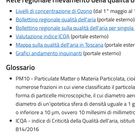
Livelli di concentrazione di Ozono
(dal 1° maggio al 
Bollettino regionale qualità dell'aria
(portale esterno)
Bollettino regionale sulla qualità dell'aria per singol
Valutazione indice ICQA
(portale esterno)
Mappa sulla qualità dell'aria in Toscana
(portale este
Grafici andamento inquinanti
(portale esterno)
Glossario
PM10 - Particulate Matter o Materia Particolata, cioè 
numerose frazioni in cui viene classificato il partico
forma di particelle microscopiche, il cui diametro a
diametro di un'ipotetica sfera di densità uguale a 1 
o inferiore a 10 µm, ovvero 10 millesimi di millimetro
ICQA - indice di Criticità della Qualità dell'aria, isti
814/2016