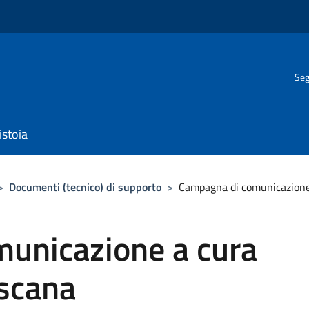
Seg
istoia
>
Documenti (tecnico) di supporto
>
Campagna di comunicazione 
unicazione a cura
oscana