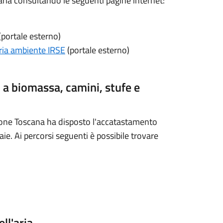
'aria consultando le seguenti pagine internet:
(portale esterno)
aria ambiente IRSE
(portale esterno)
a biomassa, camini, stufe e
one Toscana ha disposto l'accatastamento
ie. Ai percorsi seguenti è possibile trovare
ll'aria