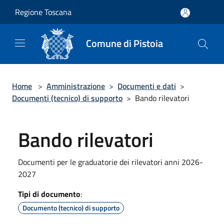
Salta al contenuto principale
Regione Toscana
Comune di Pistoia
Home
>
Amministrazione
>
Documenti e dati
>
Documenti (tecnico) di supporto
>
Bando rilevatori
Bando rilevatori
Documenti per le graduatorie dei rilevatori anni 2026-
2027
Tipi di documento
:
Documento (tecnico) di supporto